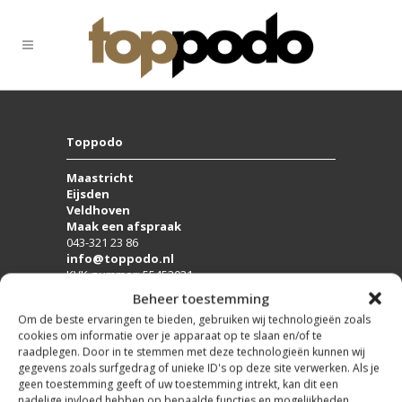
Toppodo
Maastricht
Eijsden
Veldhoven
Maak een afspraak
043-321 23 86
info@toppodo.nl
KVK-nummer: 55453031
Beheer toestemming
Om de beste ervaringen te bieden, gebruiken wij technologieën zoals
cookies om informatie over je apparaat op te slaan en/of te
raadplegen. Door in te stemmen met deze technologieën kunnen wij
gegevens zoals surfgedrag of unieke ID's op deze site verwerken. Als je
geen toestemming geeft of uw toestemming intrekt, kan dit een
nadelige invloed hebben op bepaalde functies en mogelijkheden.