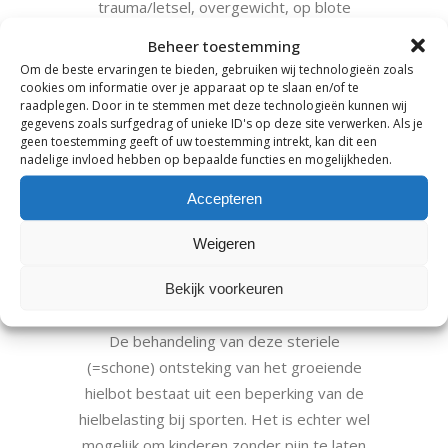
trauma/letsel, overgewicht, op blote
voeten lopen of grote lichamelijke
Beheer toestemming
activiteiten ( zoals rennen en springen).
Om de beste ervaringen te bieden, gebruiken wij technologieën zoals
Tevens kan een afwijkende voetstand van
cookies om informatie over je apparaat op te slaan en/of te
raadplegen. Door in te stemmen met deze technologieën kunnen wij
het hielbeen een grotere trekkracht aan de
gegevens zoals surfgedrag of unieke ID's op deze site verwerken. Als je
achillespees geven waardoor de hielpijn
geen toestemming geeft of uw toestemming intrekt, kan dit een
nadelige invloed hebben op bepaalde functies en mogelijkheden.
geprovoceerd kan worden. Sporten zoals
basketbal, tennis en voetbal provoceren de
Accepteren
klachten. Wanneer de groeischijf zich sluit
zal de pijn verdwijnen.
Weigeren
PODOTHERAPEUT
Bekijk voorkeuren
De behandeling van deze steriele
(=schone) ontsteking van het groeiende
hielbot bestaat uit een beperking van de
hielbelasting bij sporten. Het is echter wel
mogelijk om kinderen zonder pijn te laten