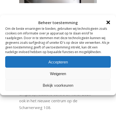
Diëtheek
Beheer toestemming
Diëtheek Maastricht en Heuvelland &
Om de beste ervaringen te bieden, gebruiken wij technologieën zoals
Diëtheek Heerlen zijn moderne
cookies om informatie over je apparaat op te slaan en/of te
raadplegen. Door in te stemmen met deze technologieën kunnen wij
diëtistenpraktijken met vestigingen in
gegevens zoals surfgedrag of unieke ID's op deze site verwerken. Als je
Maastricht, Gulpen, Cadier en Keer,
geen toestemming geeft of uw toestemming intrekt, kan dit een
nadelige invloed hebben op bepaalde functies en mogelijkheden.
Bemelen en Heerlen. Ons team bestaat uit
vier diëtisten (Johan Bruijnen,
Accepteren
praktijkhouder), Dirk Verbraak (sportdiëtist
o.a. Jumbo Visma), Maureen Kromowirjo en
Weigeren
Luis Lutgens. Onze spreekuurlocaties zijn
Bekijk voorkeuren
met name gevestigd in huisartspraktijken
en (para)medische centra en vanaf 2020
ook in het nieuwe centrum op de
Scharnerweg 108.