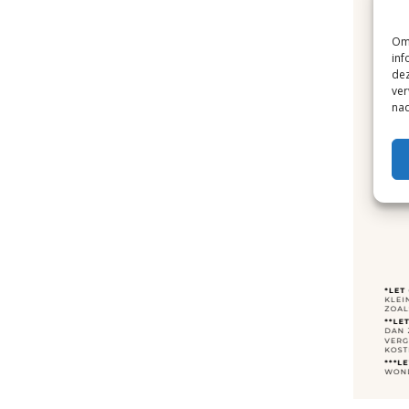
Om 
inf
dez
ver
nad