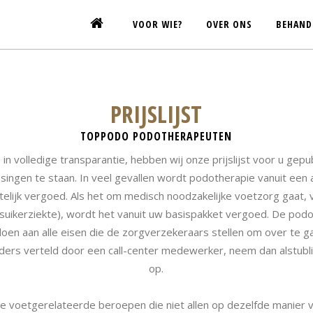
VOOR WIE?
OVER ONS
BEHAND
PRIJSLIJST
TOPPODO PODOTHERAPEUTEN
in volledige transparantie, hebben wij onze prijslijst voor u gepu
ssingen te staan. In veel gevallen wordt podotherapie vanuit een 
telijk vergoed. Als het om medisch noodzakelijke voetzorg gaat
 (suikerziekte), wordt het vanuit uw basispakket vergoed. De po
doen aan alle eisen die de zorgverzekeraars stellen om over te g
ders verteld door een call-center medewerker, neem dan alstubli
op.
voetgerelateerde beroepen die niet allen op dezelfde manier 