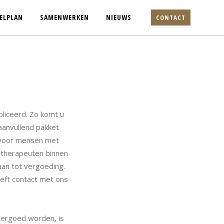
ELPLAN
SAMENWERKEN
NIEUWS
CONTACT
bliceerd. Zo komt u
aanvullend pakket
, voor mensen met
dotherapeuten binnen
aan tot vergoeding.
eft contact met ons
vergoed worden, is