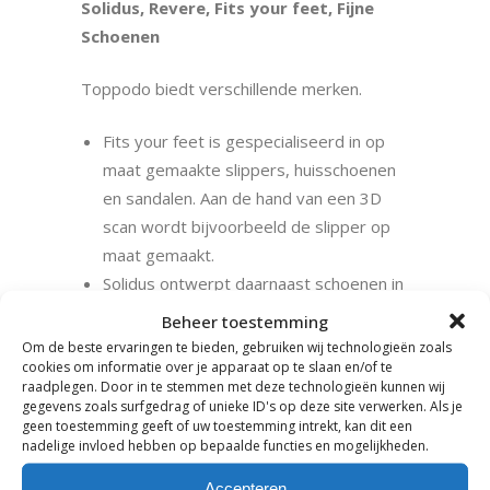
Solidus, Revere, Fits your feet, Fijne
Schoenen
Toppodo biedt verschillende merken.
Fits your feet is gespecialiseerd in op
maat gemaakte slippers, huisschoenen
en sandalen. Aan de hand van een 3D
scan wordt bijvoorbeeld de slipper op
maat gemaakt.
Solidus ontwerpt daarnaast schoenen in
diverse breedtematen. De schoenen
Beheer toestemming
beschikken over een uitneembaar
Om de beste ervaringen te bieden, gebruiken wij technologieën zoals
cookies om informatie over je apparaat op te slaan en/of te
voetbed waardoor ze geschikt zijn om
raadplegen. Door in te stemmen met deze technologieën kunnen wij
eigen (steun)zolen in te leggen. Doordat
gegevens zoals surfgedrag of unieke ID's op deze site verwerken. Als je
de meeste schoenen verstelbaar zijn
geen toestemming geeft of uw toestemming intrekt, kan dit een
nadelige invloed hebben op bepaalde functies en mogelijkheden.
met een klittenbandsluiting op de wreef
passen de schoenen goed bij de meest
Accepteren