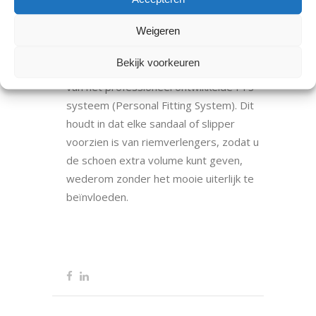
uiteenlopende voeten en voetklachten.
Weigeren
Revere is een collectie van
Fijneschoenen.nl. De gehele collectie
Bekijk voorkeuren
slippers en sandalen is tevens voorzien
van het professioneel ontwikkelde PFS
systeem (Personal Fitting System). Dit
houdt in dat elke sandaal of slipper
voorzien is van riemverlengers, zodat u
de schoen extra volume kunt geven,
wederom zonder het mooie uiterlijk te
beïnvloeden.